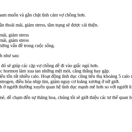
a ham muốn và gắn chặt tình cảm vợ chồng hơn.
n thoải mái, giảm stress, tâm trạng sẽ được cải thiện.
mái, giảm stress
mái, giảm stress
những vấn đề trong cuộc sống.
ch như sau:
ừ đó sẽ giúp các cặp vợ chồng dễ đi vào giấc ngủ hơn.
 các hormon làm xua tan những mệt mỏi, căng thẳng hay gặp.
iêu tốn rất nhiều calo. Hoạt động tình dục cũng tiêu thụ khoảng 5 calo
trogen, điều hòa nhịp tim, giảm nguy cơ loãng xương ở nữ giới.
ch ở người thường xuyên quan hệ tình dục mạnh mẽ hơn so với người ít
ẻ, dễ chạm đến sự thăng hoa, chúng tôi sẽ giới thiệu các tư thế quan 