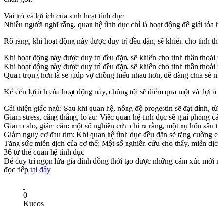
Vai trò và lợi ích của sinh hoạt tình dục
Nhiều người nghĩ rằng, quan hệ tình dục chỉ là hoạt động để giải tỏ
Rõ ràng, khi hoạt động này được duy trì đều đặn, sẽ khiến cho tinh thầ
Khi hoạt động này được duy trì đều đặn, sẽ khiến cho tinh thần thoải 
Khi hoạt động này được duy trì đều đặn, sẽ khiến cho tinh thần thoải 
Quan trọng hơn là sẽ giúp vợ chồng hiểu nhau hơn, dễ dàng chia sẻ 
Kể đến lợi ích của hoạt động này, chúng tôi sẽ điểm qua một vài lợi í
Cải thiện giấc ngủ: Sau khi quan hệ, nồng độ progestin sẽ đạt đỉnh, t
Giảm stress, căng thẳng, lo âu: Việc quan hệ tình dục sẽ giải phóng
Giảm calo, giảm cân: một số nghiên cứu chỉ ra rằng, một nụ hôn sâu t
Giảm nguy cơ đau tim: Khi quan hệ tình dục đều đặn sẽ tăng cường es
Tăng sức miễn dịch của cơ thể: Một số nghiên cứu cho thấy, miễn dị
36 tư thế quan hệ tình dục
Để duy trì ngọn lửa gia đình đồng thời tạo được những cảm xúc mới m
đọc tiếp
tại đây
0
Kudos